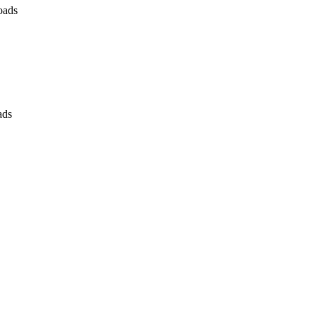
oads
ads