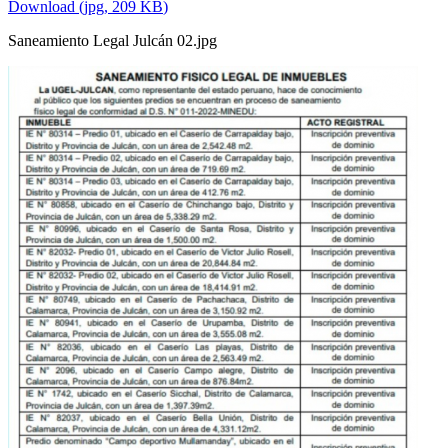
Download
(
jpg,
209 KB
)
Saneamiento Legal Julcán 02.jpg